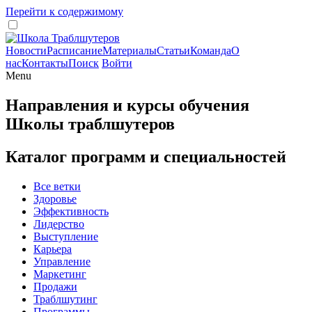
Перейти к содержимому
Новости
Расписание
Материалы
Статьи
Команда
О
нас
Контакты
Поиск
Войти
Menu
Направления и курсы обучения
Школы траблшутеров
Каталог программ и специальностей
Все ветки
Здоровье
Эффективность
Лидерство
Выступление
Карьера
Управление
Маркетинг
Продажи
Траблшутинг
Программы