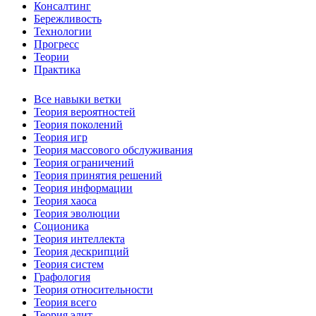
Консалтинг
Бережливость
Технологии
Прогресс
Теории
Практика
Все навыки ветки
Теория вероятностей
Теория поколений
Теория игр
Теория массового обслуживания
Теория ограничений
Теория принятия решений
Теория информации
Теория хаоса
Теория эволюции
Соционика
Теория интеллекта
Теория дескрипций
Теория систем
Графология
Теория относительности
Теория всего
Теория элит