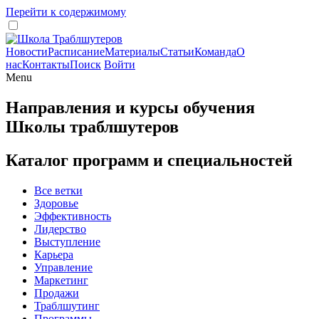
Перейти к содержимому
Новости
Расписание
Материалы
Статьи
Команда
О
нас
Контакты
Поиск
Войти
Menu
Направления и курсы обучения
Школы траблшутеров
Каталог программ и специальностей
Все ветки
Здоровье
Эффективность
Лидерство
Выступление
Карьера
Управление
Маркетинг
Продажи
Траблшутинг
Программы