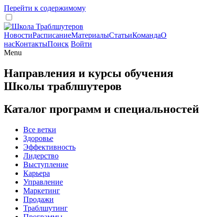
Перейти к содержимому
Новости
Расписание
Материалы
Статьи
Команда
О
нас
Контакты
Поиск
Войти
Menu
Направления и курсы обучения
Школы траблшутеров
Каталог программ и специальностей
Все ветки
Здоровье
Эффективность
Лидерство
Выступление
Карьера
Управление
Маркетинг
Продажи
Траблшутинг
Программы