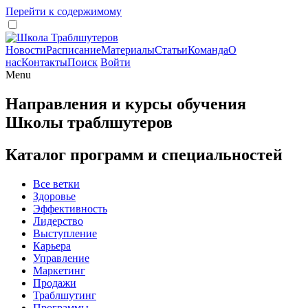
Перейти к содержимому
Новости
Расписание
Материалы
Статьи
Команда
О
нас
Контакты
Поиск
Войти
Menu
Направления и курсы обучения
Школы траблшутеров
Каталог программ и специальностей
Все ветки
Здоровье
Эффективность
Лидерство
Выступление
Карьера
Управление
Маркетинг
Продажи
Траблшутинг
Программы