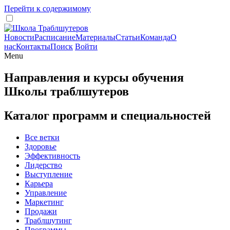
Перейти к содержимому
Новости
Расписание
Материалы
Статьи
Команда
О
нас
Контакты
Поиск
Войти
Menu
Направления и курсы обучения
Школы траблшутеров
Каталог программ и специальностей
Все ветки
Здоровье
Эффективность
Лидерство
Выступление
Карьера
Управление
Маркетинг
Продажи
Траблшутинг
Программы