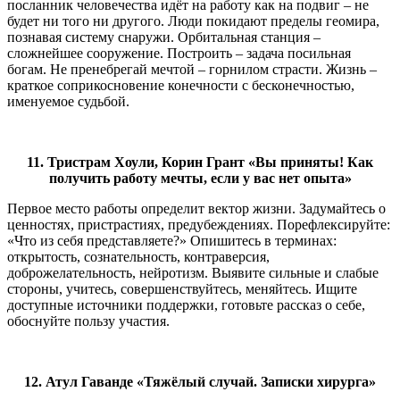
посланник человечества идёт на работу как на подвиг – не
будет ни того ни другого. Люди покидают пределы геомира,
познавая систему снаружи. Орбитальная станция –
сложнейшее сооружение. Построить – задача посильная
богам. Не пренебрегай мечтой – горнилом страсти. Жизнь –
краткое соприкосновение конечности с бесконечностью,
именуемое судьбой.
11. Тристрам Хоули, Корин Грант «Вы приняты! Как
получить работу мечты, если у вас нет опыта»
Первое место работы определит вектор жизни. Задумайтесь о
ценностях, пристрастиях, предубеждениях. Порефлексируйте:
«Что из себя представляете?» Опишитесь в терминах:
открытость, сознательность, контраверсия,
доброжелательность, нейротизм. Выявите сильные и слабые
стороны, учитесь, совершенствуйтесь, меняйтесь. Ищите
доступные источники поддержки, готовьте рассказ о себе,
обоснуйте пользу участия.
12. Атул Гаванде «Тяжёлый случай. Записки хирурга»