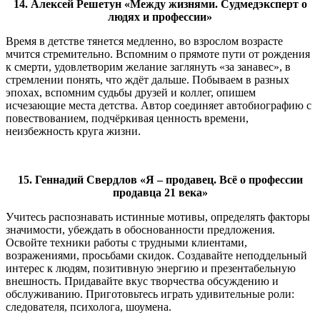
14. Алексей Решетун «Между жизнями. Судмедэксперт о
людях и профессии»
Время в детстве тянется медленно, во взрослом возрасте
мчится стремительно. Вспомним о прямоте пути от рождения
к смерти, удовлетворим желание заглянуть «за занавес», в
стремлении понять, что ждёт дальше. Побываем в разных
эпохах, вспомним судьбы друзей и коллег, опишем
исчезающие места детства. Автор соединяет автобиографию с
повествованием, подчёркивая ценность времени,
неизбежность круга жизни.
15. Геннадий Свердлов «Я – продавец. Всё о профессии
продавца 21 века»
Учитесь распознавать истинные мотивы, определять факторы
значимости, убеждать в обоснованности предложения.
Освойте техники работы с трудными клиентами,
возражениями, просьбами скидок. Создавайте неподдельный
интерес к людям, позитивную энергию и презентабельную
внешность. Придавайте вкус творчества обсуждению и
обслуживанию. Приготовьтесь играть удивительные роли:
следователя, психолога, шоумена.