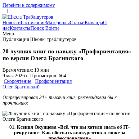
Перейти к содержимому
Новости
Расписание
Материалы
Статьи
Команда
О
нас
Контакты
Поиск
Войти
Menu
Публикация Школы траблшутеров
20 лучших книг по навыку «Профориентация»
по версии Олега Брагинского
Время чтения: 10 мин
9 мая 2026 г. Просмотров: 664
Скорочтение
,
Профориентация
Олег Брагинский
Отрецензировав 24+ тысячи книг, рекомендовал бы к
прочтению:
01. Ксения Окунцева «Всё, что вы хотели знать об IT-
рекрутинге. Как обогнать конкурентов в гонке за
профессионалами»