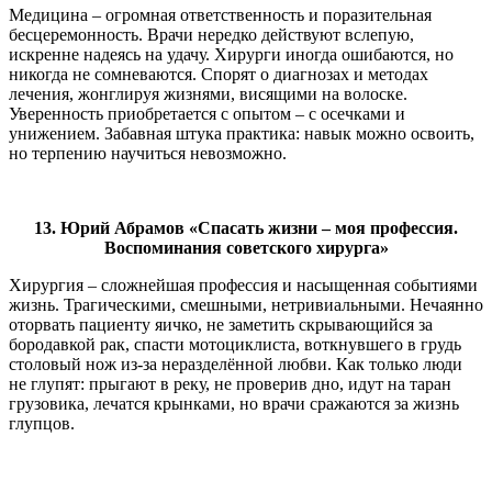
Медицина – огромная ответственность и поразительная
бесцеремонность. Врачи нередко действуют вслепую,
искренне надеясь на удачу. Хирурги иногда ошибаются, но
никогда не сомневаются. Спорят о диагнозах и методах
лечения, жонглируя жизнями, висящими на волоске.
Уверенность приобретается с опытом – с осечками и
унижением. Забавная штука практика: навык можно освоить,
но терпению научиться невозможно.
13. Юрий Абрамов «Спасать жизни – моя профессия.
Воспоминания советского хирурга»
Хирургия – сложнейшая профессия и насыщенная событиями
жизнь. Трагическими, смешными, нетривиальными. Нечаянно
оторвать пациенту яичко, не заметить скрывающийся за
бородавкой рак, спасти мотоциклиста, воткнувшего в грудь
столовый нож из-за неразделённой любви. Как только люди
не глупят: прыгают в реку, не проверив дно, идут на таран
грузовика, лечатся крынками, но врачи сражаются за жизнь
глупцов.