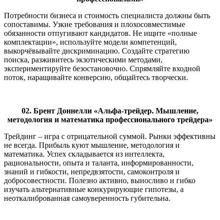
Потребности бизнеса и стоимость специалиста должны быть
сопоставимы. Узкие требования и плохосовместимые
обязанности отпугивают кандидатов. Не ищите «полные
комплектации», используйте модели компетенций,
выкорчёвывайте дискриминацию. Создайте стратегию
поиска, разживитесь экзотическими методами,
экспериментируйте безостановочно. Спрямляйте входной
поток, наращивайте конверсию, общайтесь творчески.
02. Брент Доннелли «Альфа-трейдер. Мышление,
методология и математика профессионального трейдера»
Трейдинг – игра с отрицательной суммой. Рынки эффективны
не всегда. Прибыль куют мышление, методология и
математика. Успех складывается из интеллекта,
рациональности, опыта и таланта, информированности,
знаний и гибкости, непредвзятости, самоконтроля и
добросовестности. Полезно активно, выносливо и гибко
изучать альтернативные конкурирующие гипотезы, а
неоткалиброванная самоуверенность губительна.