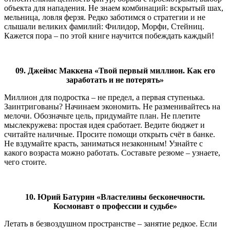
объекта для нападения. Не знаем комбинаций: вскрытый шах,
мельница, ловля ферзя. Редко заботимся о стратегии и не
слышали великих фамилий: Филидор, Морфи, Стейниц.
Кажется пора – по этой книге научится побеждать каждый!
09. Джеймс Маккена «Твой первый миллион. Как его
заработать и не потерять»
Миллион для подростка – не предел, а первая ступенька.
Заинтригованы? Начинаем экономить. Не разменивайтесь на
мелочи. Обозначьте цель, придумайте план. Не плетите
мыслекружева: простая идея сработает. Ведите бюджет и
считайте наличные. Просите помощи открыть счёт в банке.
Не вздумайте красть, заниматься незаконным! Узнайте с
какого возраста можно работать. Составьте резюме – узнаете,
чего стоите.
10. Юрий Батурин «Властелины бесконечности.
Космонавт о профессии и судьбе»
Летать в безвоздушном пространстве – занятие редкое. Если