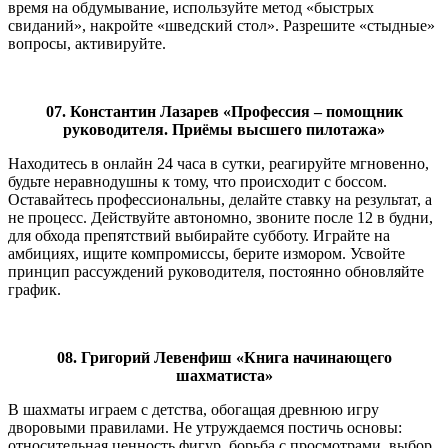
время на обдумывание, используйте метод «быстрых
свиданий», накройте «шведский стол». Разрешите «стыдные»
вопросы, активируйте.
07. Константин Лазарев «Профессия – помощник
руководителя. Приёмы высшего пилотажа»
Находитесь в онлайн 24 часа в сутки, реагируйте мгновенно,
будьте неравнодушны к тому, что происходит с боссом.
Оставайтесь профессиональны, делайте ставку на результат, а
не процесс. Действуйте автономно, звоните после 12 в будни,
для обхода препятствий выбирайте субботу. Играйте на
амбициях, ищите компромиссы, берите измором. Усвойте
принцип рассуждений руководителя, постоянно обновляйте
график.
08. Григорий Левенфиш «Книга начинающего
шахматиста»
В шахматы играем с детства, обогащая древнюю игру
дворовыми правилами. Не утруждаемся постичь основы:
относительная ценность фигур, борьба с просмотрами, выбор