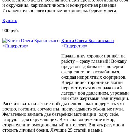
и окружения, харизматичность и конкурентная разведка.
Исключительно электронные экземпляры: бережём леса!
Купить
900 руб.
Книга Олега Брагинского
«Лидерство»
Начальнику хорошо: пришёл на
работу – сразу главный! Вожаку
предстоит добиваться доверия
ежедневно: не расслабишься,
ожидая неприятных сюрпризов.
Вчерашние сторонники могли
переметнуться во «вражеский
лагерь» под давлением, угрозами
или став жертвами манипуляций.
Рассчитывать на лёгкие победы нельзя – важно держать ухо
востро, готовить аргументы, предугадывать обходные пути.
Желательно заиметь две батарейки мотивации: одну себе,
вторую – для окружающих. Взять на вооружение юмор,
сторителлинг, эмоциональный интеллект. Влиять разумно и
строить личный бренд. Лучшие 25 статей навыка