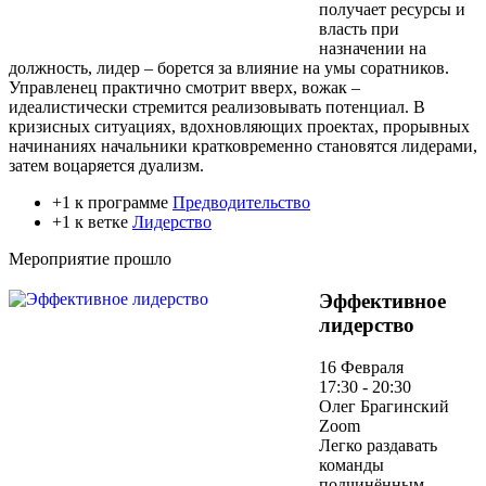
получает ресурсы и
власть при
назначении на
должность, лидер – борется за влияние на умы соратников.
Управленец практично смотрит вверх, вожак –
идеалистически стремится реализовывать потенциал. В
кризисных ситуациях, вдохновляющих проектах, прорывных
начинаниях начальники кратковременно становятся лидерами,
затем воцаряется дуализм.
+1 к программе
Предводительство
+1 к ветке
Лидерство
Мероприятие прошло
Эффективное
лидерство
16 Февраля
17:30 - 20:30
Олег Брагинский
Zoom
Легко раздавать
команды
подчинённым,