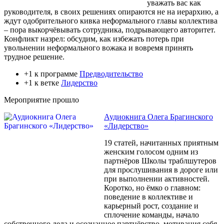
уважать вас как
руководителя, в своих решениях опираются не на иерархию, а
ждут одобрительного кивка неформального главы коллектива
– пора выкорчёвывать сотрудника, подрывающего авторитет.
Конфликт назрел: обсудим, как избежать потерь при
увольнении неформального вожака и вовремя принять
трудное решение.
+1 к программе
Предводительство
+1 к ветке
Лидерство
Мероприятие прошло
Аудиокнига Олега Брагинского
«Лидерство»
19 статей, начитанных приятным
женским голосом одним из
партнёров Школы траблшутеров
для прослушивания в дороге или
при выполнении активностей.
Коротко, но ёмко о главном:
поведение в коллективе и
карьерный рост, создание и
сплочение команды, начало
собственного дела и осознанное партнёрство, мотивация себя