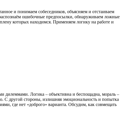
танное и понимаем собеседников, объясняем и отстаиваем
– распознаём ошибочные предпосылки, обнаруживаем ложные
плену которых находимся. Применяем логику на работе и
ми дилеммами. Логика – объективна и беспощадна, мораль –
но. С другой стороны, излишняя эмоциональность и попытка
ями, где нет «доброго» варианта. Обсудим, как совмещать