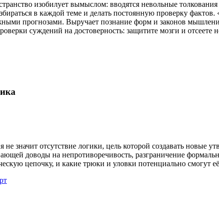
ранство изобилует вымыслом: вводятся невольные толкования 
збираться в каждой теме и делать постоянную проверку фактов
ными прогнозами. Выручает познание форм и законов мышления. 
роверки суждений на достоверность: защитите мозги и отсеете 
гика
 не значит отсутствие логики, цель которой создавать новые у
ающей доводы на непротиворечивость, разграничение формально
ескую цепочку, и какие трюки и уловки потенциально смогут её
рт