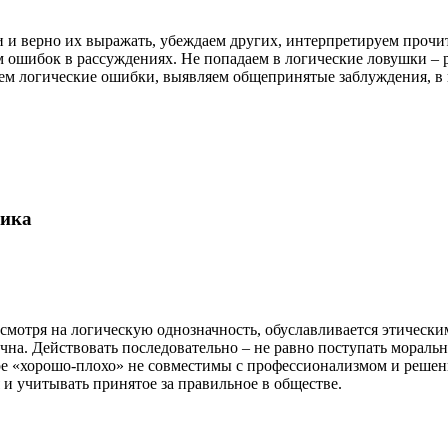
 и верно их выражать, убеждаем других, интерпретируем прочи
ем ошибок в рассуждениях. Не попадаем в логические ловушки 
ем логические ошибки, выявляем общепринятые заблуждения, в 
гика
смотря на логическую однозначность, обуславливается этически
ечна. Действовать последовательно – не равно поступать мораль
ре «хорошо-плохо» не совместимы с профессионализмом и решени
и учитывать принятое за правильное в обществе.