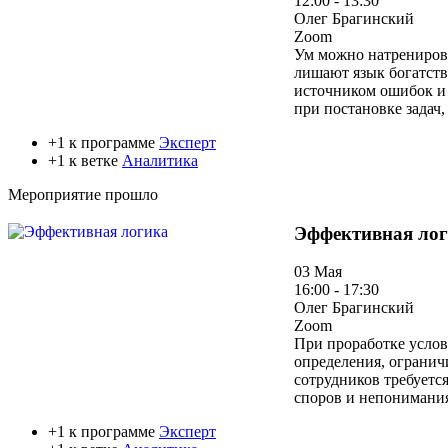
12:00 - 13:30
Олег Брагинский
Zoom
Ум можно натренирова
лишают язык богатств
источником ошибок и 
при постановке задач
+1 к программе
Эксперт
+1 к ветке
Аналитика
Мероприятие прошло
Эффективная ло
03 Мая
16:00 - 17:30
Олег Брагинский
Zoom
При проработке услов
определения, огранич
сотрудников требуетс
споров и непонимания.
+1 к программе
Эксперт