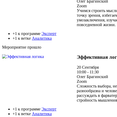
Олег Брагинский
Zoom
Учимся строить мысли
точку зрения, избега
умозаключения, изуча
повседневной жизни.
+1 к программе
Эксперт
+1 к ветке
Аналитика
Мероприятие прошло
Эффективная ло
20 Сентября
10:00 - 11:30
Олег Брагинский
Zoom
Сложность выбора, не
разнообразна и челов
рассуждать в фарвате
стройность мышления 
+1 к программе
Эксперт
+1 к ветке
Аналитика