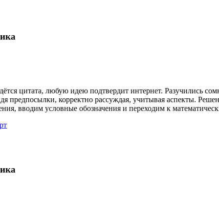
гика
ётся цитата, любую идею подтвердит интернет. Разучились сом
дя предпосылки, корректно рассуждая, учитывая аспекты. Реше
ния, вводим условные обозначения и переходим к математическ
рт
гика