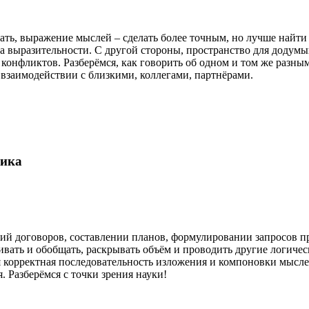
ть, выражение мыслей – сделать более точным, но лучше найти
а выразительности. С другой стороны, пространство для додумы
конфликтов. Разберёмся, как говорить об одном и том же раз
, взаимодействии с близкими, коллегами, партнёрами.
гика
ий договоров, составлении планов, формулировании запросов пр
ивать и обобщать, раскрывать объём и проводить другие логичес
я корректная последовательность изложения и компоновки мысл
 Разберёмся с точки зрения науки!