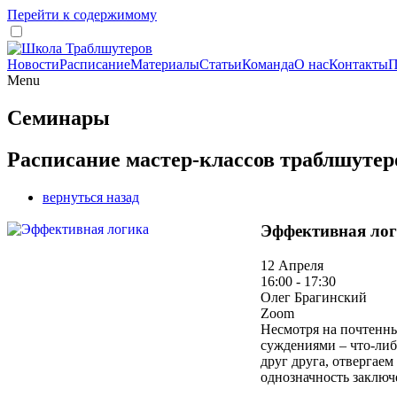
Перейти к содержимому
Новости
Расписание
Материалы
Статьи
Команда
О нас
Контакты
П
Menu
Семинары
Расписание мастер-классов траблшутер
вернуться назад
Эффективная ло
12 Апреля
16:00 - 17:30
Олег Брагинский
Zoom
Несмотря на почтенны
суждениями – что-либ
друг друга, отвергае
однозначность заключ