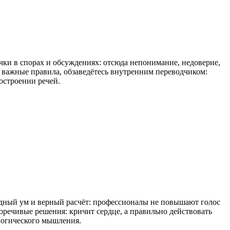
очки в спорах и обсуждениях: отсюда непонимание, недоверие,
в важные правила, обзаведётесь внутренним переводчиком:
остроении речей.
одный ум и верный расчёт: профессионалы не повышают голос
ечивые решения: кричит сердце, а правильно действовать
логического мышления.