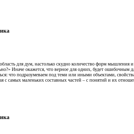
гика
область для дум, настолько скудно количество форм мышления и
но?» Иначе окажется, что верное для одних, будет ошибочным дл
ься: что подразумеваем под теми или иными объектами, свойств
ая с самых маленьких составных частей – с понятий и их отноше
гика