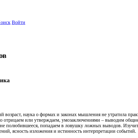
оиск
Войти
ов
гика
й возраст, наука о формах и законах мышления не утратила пра
о отрицаем или утверждаем, умозаключениями – выводим общие 
м не полюбившееся, попадаем в ловушку ложных выводов. Изучит
ений, ясность изложения и истинность интерпретации событий.