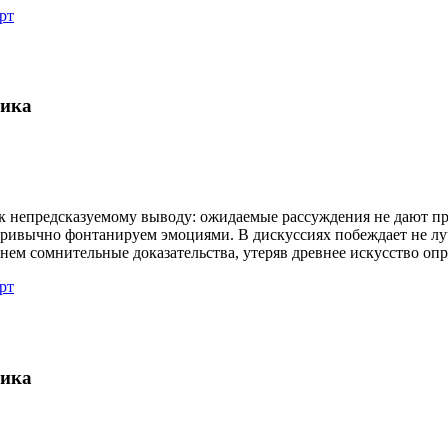
рт
гика
к непредсказуемому выводу: ожидаемые рассуждения не дают про
привычно фонтанируем эмоциями. В дискуссиях побеждает не лу
янем сомнительные доказательства, утеряв древнее искусство оп
рт
гика