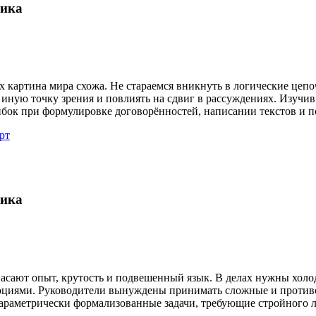
гика
их картина мира схожа. Не стараемся вникнуть в логические цеп
 иную точку зрения и повлиять на сдвиг в рассуждениях. Изучи
бок при формулировке договорённостей, написании текстов и п
рт
гика
асают опыт, крутость и подвешенный язык. В делах нужны хол
циями. Руководители вынуждены принимать сложные и противор
араметрически формализованные задачи, требующие стройного 