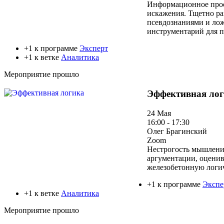
Информационное прост
искажения. Тщетно ра
псевдознаниями и лож
инструментарий для п
+1 к программе
Эксперт
+1 к ветке
Аналитика
Мероприятие прошло
Эффективная ло
24 Мая
16:00 - 17:30
Олег Брагинский
Zoom
Нестрогость мышления
аргументации, оценив
железобетонную логич
+1 к программе
Экспе
+1 к ветке
Аналитика
Мероприятие прошло