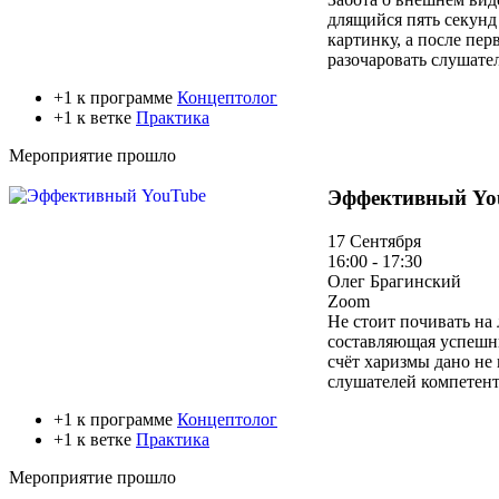
длящийся пять секунд
картинку, а после пер
разочаровать слушате
+1 к программе
Концептолог
+1 к ветке
Практика
Мероприятие прошло
Эффективный Yo
17 Сентября
16:00 - 17:30
Олег Брагинский
Zoom
Не стоит почивать на
составляющая успешны
счёт харизмы дано не
слушателей компетен
+1 к программе
Концептолог
+1 к ветке
Практика
Мероприятие прошло