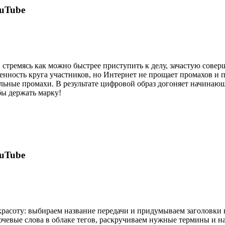
uTube
 стремясь как можно быстрее приступить к делу, зачастую сове
енность круга участников, но Интернет не прощает промахов и
льные промахи. В результате цифровой образ догоняет начинающ
ы держать марку!
uTube
асоту: выбираем название передачи и придумываем заголовки в
евые слова в облаке тегов, раскручиваем нужные термины и на