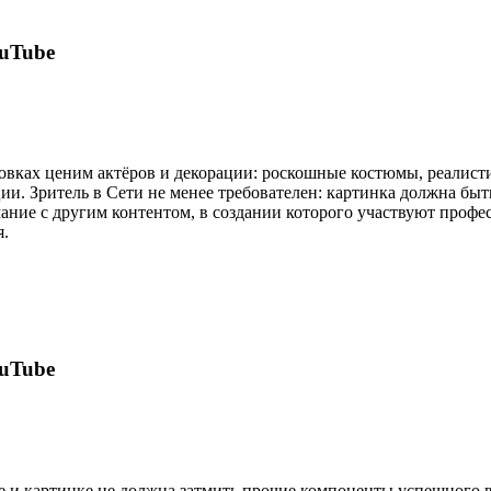
uTube
овках ценим актёров и декорации: роскошные костюмы, реалистич
и. Зритель в Сети не менее требователен: картинка должна быт
мание с другим контентом, в создании которого участвуют профе
я.
uTube
е и картинке не должна затмить прочие компоненты успешного в