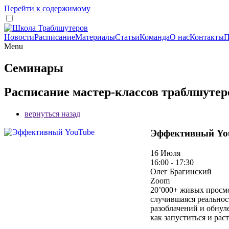
Перейти к содержимому
Новости
Расписание
Материалы
Статьи
Команда
О нас
Контакты
П
Menu
Семинары
Расписание мастер-классов траблшутер
вернуться назад
Эффективный Yo
16 Июля
16:00 - 17:30
Олег Брагинский
Zoom
20’000+ живых просмо
случившаяся реальнос
разоблачений и обнул
как запуститься и раст