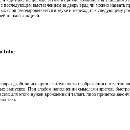
 с последующем выставлением за дверь вряд ли можно назвать пр
вых слов разочаровывается в звуке и переходит к следующему ро
лей плохой дикцией.
uTube
 лаврах, добившись привлекательности изображения и отчётливо
х выпусков. При слабом наполнении смыслами зритель быстро з
 всем: для этого нужен врождённый талант, либо придётся закон
тностью.