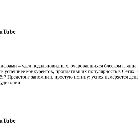
uTube
ифрами – удел недальновидных, очаровавшихся блеском глянца.
сь успешнее конкурентов, проплативших популярность в Сетях. З
дёт? Предстоит запомнить простую истину: успех измеряется ден
аудитории.
uTube