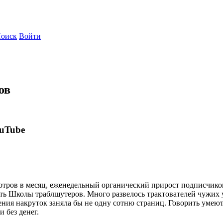
оиск
Войти
ов
uTube
тров в месяц, еженедельный органический прирост подписчиков,
ть Школы траблшутеров. Много развелось трактователей чужих у
ения накруток заняла бы не одну сотню страниц. Говорить умею
и без денег.