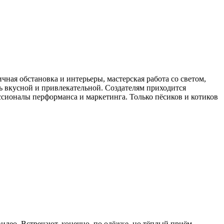
ная обстановка и интерьеры, мастерская работа со светом,
ь вкусной и привлекательной. Создателям приходится
ссионалы перформанса и маркетинга. Только пёсиков и котиков
идео. Встречают, конечно, по одёжке, но тёплый приём,