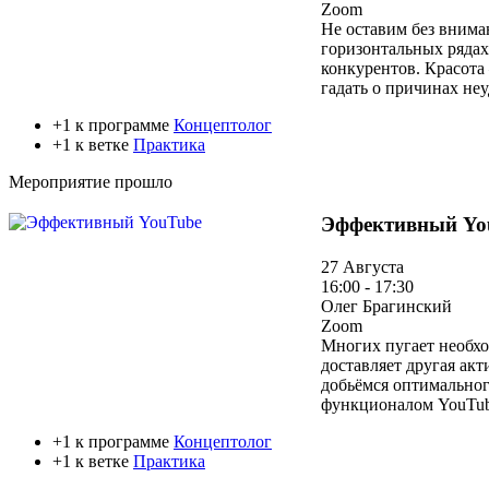
Zoom
Не оставим без внима
горизонтальных рядах
конкурентов. Красота
гадать о причинах неу
+1 к программе
Концептолог
+1 к ветке
Практика
Мероприятие прошло
Эффективный Yo
27 Августа
16:00 - 17:30
Олег Брагинский
Zoom
Многих пугает необхо
доставляет другая акт
добьёмся оптимальног
функционалом YouTub
+1 к программе
Концептолог
+1 к ветке
Практика