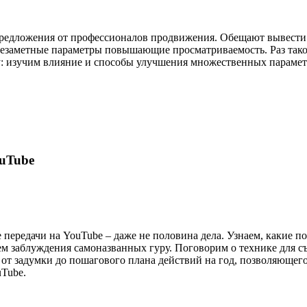
редложения от профессионалов продвижения. Обещают вывести ре
незаметные параметры повышающие просматриваемость. Раз так
у: изучим влияние и способы улучшения множественных параме
uTube
 передачи на YouTube – даже не половина дела. Узнаем, какие
ем заблуждения самоназванных гуру. Поговорим о технике для съ
 от задумки до пошагового плана действий на год, позволяющего
uTube.