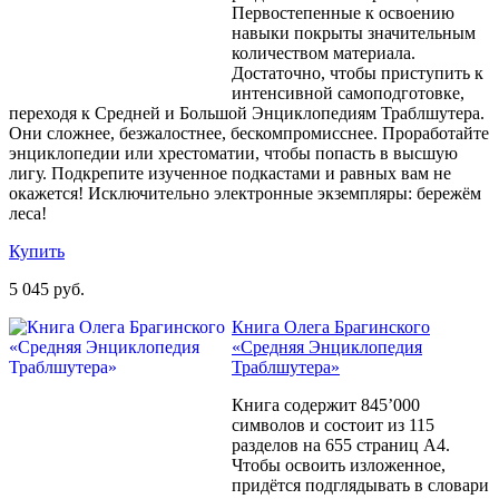
Первостепенные к освоению
навыки покрыты значительным
количеством материала.
Достаточно, чтобы приступить к
интенсивной самоподготовке,
переходя к Средней и Большой Энциклопедиям Траблшутера.
Они сложнее, безжалостнее, бескомпромисснее. Проработайте
энциклопедии или хрестоматии, чтобы попасть в высшую
лигу. Подкрепите изученное подкастами и равных вам не
окажется! Исключительно электронные экземпляры: бережём
леса!
Купить
5 045 руб.
Книга Олега Брагинского
«Средняя Энциклопедия
Траблшутера»
Книга содержит 845’000
символов и состоит из 115
разделов на 655 страниц A4.
Чтобы освоить изложенное,
придётся подглядывать в словари