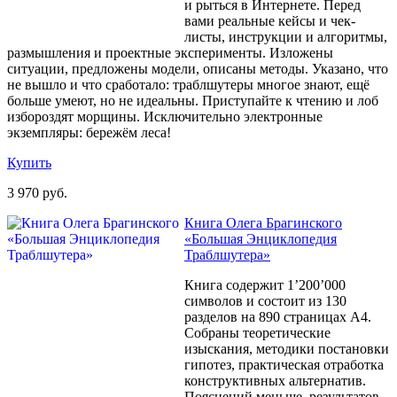
и рыться в Интернете. Перед
вами реальные кейсы и чек-
листы, инструкции и алгоритмы,
размышления и проектные эксперименты. Изложены
ситуации, предложены модели, описаны методы. Указано, что
не вышло и что сработало: траблшутеры многое знают, ещё
больше умеют, но не идеальны. Приступайте к чтению и лоб
избороздят морщины. Исключительно электронные
экземпляры: бережём леса!
Купить
3 970 руб.
Книга Олега Брагинского
«Большая Энциклопедия
Траблшутера»
Книга содержит 1’200’000
символов и состоит из 130
разделов на 890 страницах A4.
Собраны теоретические
изыскания, методики постановки
гипотез, практическая отработка
конструктивных альтернатив.
Пояснений меньше, результатов