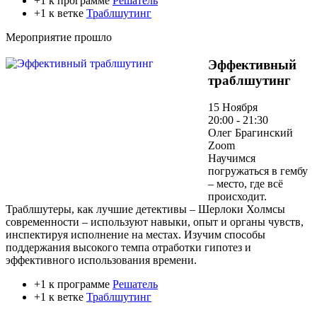
+1 к программе
Решатель
+1 к ветке
Траблшутинг
Мероприятие прошло
Эффективный
траблшутинг
15 Ноября
20:00 - 21:30
Олег Брагинский
Zoom
Научимся
погружаться в гембу
– место, где всё
происходит.
Траблшутеры, как лучшие детективы – Шерлоки Холмсы
современности – используют навыки, опыт и органы чувств,
инспектируя исполнение на местах. Изучим способы
поддержания высокого темпа отработки гипотез и
эффективного использования времени.
+1 к программе
Решатель
+1 к ветке
Траблшутинг