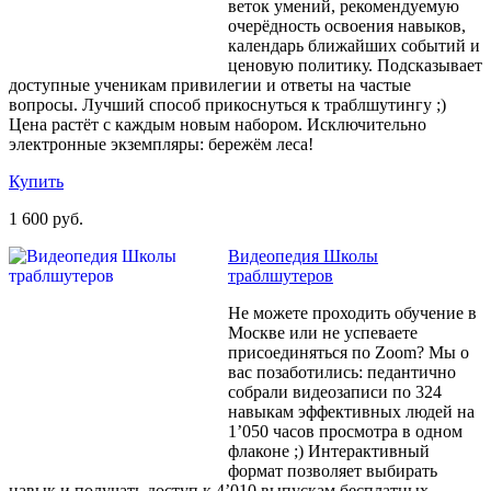
веток умений, рекомендуемую
очерёдность освоения навыков,
календарь ближайших событий и
ценовую политику. Подсказывает
доступные ученикам привилегии и ответы на частые
вопросы. Лучший способ прикоснуться к траблшутингу ;)
Цена растёт с каждым новым набором. Исключительно
электронные экземпляры: бережём леса!
Купить
1 600 руб.
Видеопедия Школы
траблшутеров
Не можете проходить обучение в
Москве или не успеваете
присоединяться по Zoom? Мы о
вас позаботились: педантично
собрали видеозаписи по 324
навыкам эффективных людей на
1’050 часов просмотра в одном
флаконе ;) Интерактивный
формат позволяет выбирать
навык и получать доступ к 4’010 выпускам бесплатных