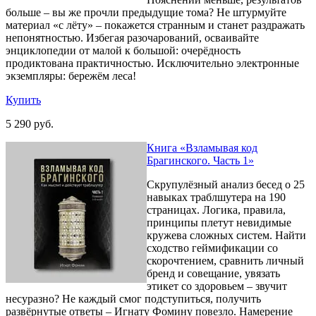
больше – вы же прочли предыдущие тома? Не штурмуйте
материал «с лёту» – покажется странным и станет раздражать
непонятностью. Избегая разочарований, осваивайте
энциклопедии от малой к большой: очерёдность
продиктована практичностью. Исключительно электронные
экземпляры: бережём леса!
Купить
5 290 руб.
Книга «Взламывая код
Брагинского. Часть 1»
Скрупулёзный анализ бесед о 25
навыках траблшутера на 190
страницах. Логика, правила,
принципы плетут невидимые
кружева сложных систем. Найти
сходство геймификации со
скорочтением, сравнить личный
бренд и совещание, увязать
этикет со здоровьем – звучит
несуразно? Не каждый смог подступиться, получить
развёрнутые ответы – Игнату Фомину повезло. Намерение