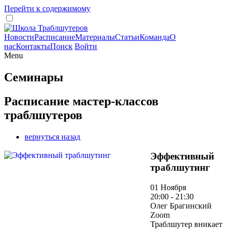
Перейти к содержимому
Новости
Расписание
Материалы
Статьи
Команда
О
нас
Контакты
Поиск
Войти
Menu
Семинары
Расписание мастер-классов
траблшутеров
вернуться назад
Эффективный
траблшутинг
01 Ноября
20:00 - 21:30
Олег Брагинский
Zoom
Траблшутер вникает