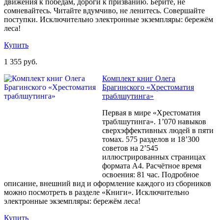
движения к победам, дороги к призванию. Берите, не
сомневайтесь. Читайте вдумчиво, не ленитесь. Совершайте
поступки. Исключительно электронные экземпляры: бережём
леса!
Купить
1 355 руб.
Комплект книг Олега
Брагинского «Хрестоматия
траблшутинга»
Первая в мире «Хрестоматия
траблшутинга». 1’070 навыков
сверхэффективных людей в пяти
томах. 575 разделов и 18’300
советов на 2’545
иллюстрированных страницах
формата А4. Расчётное время
освоения: 81 час. Подробное
описание, внешний вид и оформление каждого из сборников
можно посмотреть в разделе «Книги». Исключительно
электронные экземпляры: бережём леса!
Купить