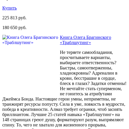
Купить
225 813 руб.
180 650 руб.
Книга Олега Брагинского
«Траблшутинг»
Не теряете самообладания,
просчитываете варианты,
выбираете ответственность?
Быстры, самоотверженны,
хладнокровны? Адреналин в
крови, бесстрашие в сердце,
блеск в глазах? Задатки отменны!
Не мечтайте стать суперменом,
не гонитесь за атрибутами
Джеймса Бонда. Настоящие герои умны, неприметны, не
транжирят ресурсы попусту. Сила в уме, ловкость в мудрости,
победа в креативности. Алмаз требует огранки, чтоб засиять
бриллиантом. Лучшие 25 статей навыка «Траблшутинг» на
148 страницах греют душу, форматируют разум, выпрямляют
спину. То, чего не хватало для жизненного прорыва,