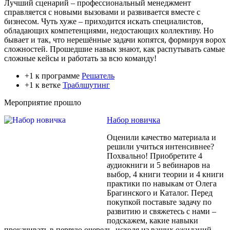
Лучший сценарий – профессиональный менеджмент
справляется с новыми вызовами и развивается вместе с
бизнесом. Чуть хуже – приходится искать специалистов,
обладающих компетенциями, недостающих коллективу. Но
бывает и так, что нерешённые задачи копятся, формируя ворох
сложностей. Прошедшие навык знают, как распутывать самые
сложные кейсы и работать за всю команду!
+1 к программе
Решатель
+1 к ветке
Траблшутинг
Мероприятие прошло
Набор новичка
Оценили качество материала и
решили учиться интенсивнее?
Похвально! Приобретите 4
аудиокниги и 5 вебинаров на
выбор, 4 книги теории и 4 книги
практики по навыкам от Олега
Брагинского и Каталог. Перед
покупкой поставьте задачу по
развитию и свяжетесь с нами –
подскажем, какие навыки
прокачивать в первую очередь, исходя из ваших ожиданий.