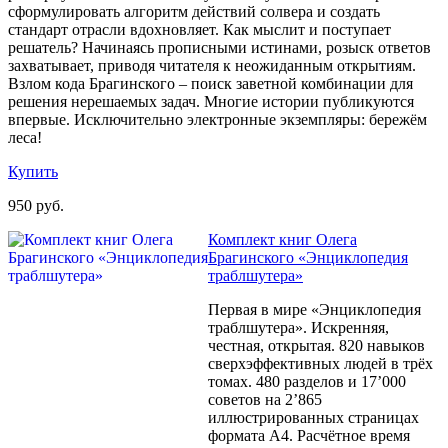
сформулировать алгоритм действий солвера и создать
стандарт отрасли вдохновляет. Как мыслит и поступает
решатель? Начинаясь прописными истинами, розыск ответов
захватывает, приводя читателя к неожиданным открытиям.
Взлом кода Брагинского – поиск заветной комбинации для
решения нерешаемых задач. Многие истории публикуются
впервые. Исключительно электронные экземпляры: бережём
леса!
Купить
950 руб.
Комплект книг Олега
Брагинского «Энциклопедия
траблшутера»
Первая в мире «Энциклопедия
траблшутера». Искренняя,
честная, открытая. 820 навыков
сверхэффективных людей в трёх
томах. 480 разделов и 17’000
советов на 2’865
иллюстрированных страницах
формата А4. Расчётное время