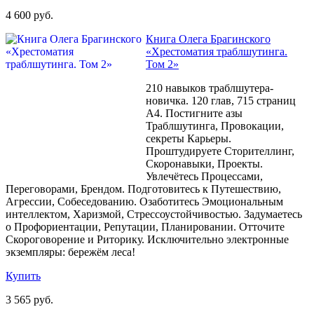
4 600 руб.
Книга Олега Брагинского
«Хрестоматия траблшутинга.
Том 2»
210 навыков траблшутера-
новичка. 120 глав, 715 страниц
A4. Постигните азы
Траблшутинга, Провокации,
секреты Карьеры.
Проштудируете Сторителлинг,
Скоронавыки, Проекты.
Увлечётесь Процессами,
Переговорами, Брендом. Подготовитесь к Путешествию,
Агрессии, Собеседованию. Озаботитесь Эмоциональным
интеллектом, Харизмой, Стрессоустойчивостью. Задумаетесь
о Профориентации, Репутации, Планировании. Отточите
Скороговорение и Риторику. Исключительно электронные
экземпляры: бережём леса!
Купить
3 565 руб.