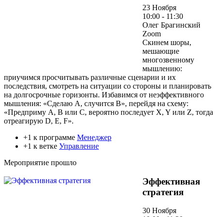
23 Ноября
10:00 - 11:30
Олег Брагинский
Zoom
Скинем шоры,
мешающие
многозвенному
мышлению:
приучимся просчитывать различные сценарии и их
последствия, смотреть на ситуации со стороны и планировать
на долгосрочные горизонты. Избавимся от неэффективного
мышления: «Сделаю A, случится B», перейдя на схему:
«Предприму A, B или C, вероятно последует X, Y или Z, тогда
отреагирую D, E, F».
+1 к программе
Менеджер
+1 к ветке
Управление
Мероприятие прошло
Эффективная
стратегия
30 Ноября