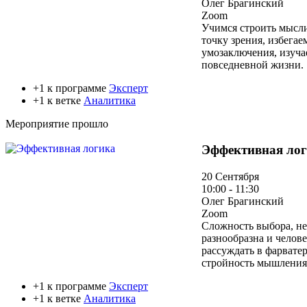
Олег Брагинский
Zoom
Учимся строить мысли
точку зрения, избега
умозаключения, изуча
повседневной жизни.
+1 к программе
Эксперт
+1 к ветке
Аналитика
Мероприятие прошло
Эффективная ло
20 Сентября
10:00 - 11:30
Олег Брагинский
Zoom
Сложность выбора, не
разнообразна и челов
рассуждать в фарвате
стройность мышления 
+1 к программе
Эксперт
+1 к ветке
Аналитика