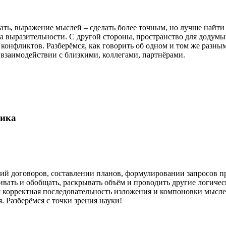
ть, выражение мыслей – сделать более точным, но лучше найти
а выразительности. С другой стороны, пространство для додумы
конфликтов. Разберёмся, как говорить об одном и том же раз
, взаимодействии с близкими, коллегами, партнёрами.
гика
ий договоров, составлении планов, формулировании запросов пр
ивать и обобщать, раскрывать объём и проводить другие логичес
я корректная последовательность изложения и компоновки мысл
 Разберёмся с точки зрения науки!