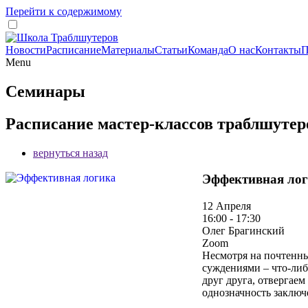
Перейти к содержимому
Новости
Расписание
Материалы
Статьи
Команда
О нас
Контакты
П
Menu
Семинары
Расписание мастер-классов траблшутер
вернуться назад
Эффективная ло
12 Апреля
16:00 - 17:30
Олег Брагинский
Zoom
Несмотря на почтенны
суждениями – что-либ
друг друга, отвергае
однозначность заключ