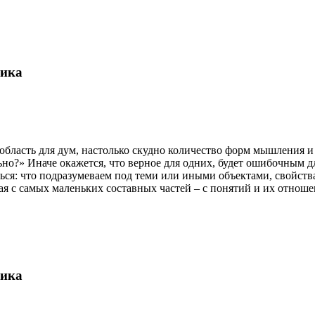
гика
область для дум, настолько скудно количество форм мышления и
но?» Иначе окажется, что верное для одних, будет ошибочным дл
ься: что подразумеваем под теми или иными объектами, свойств
ая с самых маленьких составных частей – с понятий и их отноше
гика