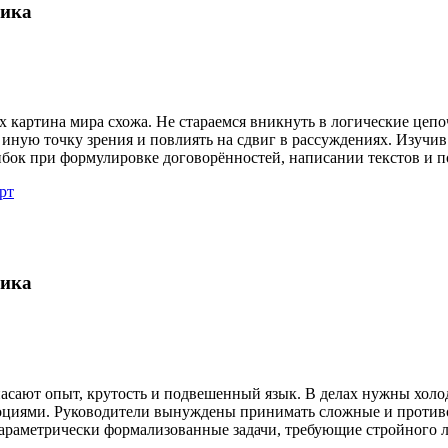
гика
их картина мира схожа. Не стараемся вникнуть в логические цеп
 иную точку зрения и повлиять на сдвиг в рассуждениях. Изучи
бок при формулировке договорённостей, написании текстов и п
рт
гика
асают опыт, крутость и подвешенный язык. В делах нужны хол
циями. Руководители вынуждены принимать сложные и противор
араметрически формализованные задачи, требующие стройного 