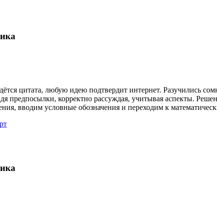
гика
ётся цитата, любую идею подтвердит интернет. Разучились сом
дя предпосылки, корректно рассуждая, учитывая аспекты. Реше
ния, вводим условные обозначения и переходим к математическ
рт
гика