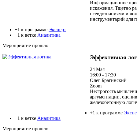
Информационное прост
искажения. Тщетно ра
псевдознаниями и лож
инструментарий для п
+1 к программе
Эксперт
+1 к ветке
Аналитика
Мероприятие прошло
Эффективная ло
24 Мая
16:00 - 17:30
Олег Брагинский
Zoom
Нестрогость мышления
аргументации, оценив
железобетонную логич
+1 к программе
Экспе
+1 к ветке
Аналитика
Мероприятие прошло