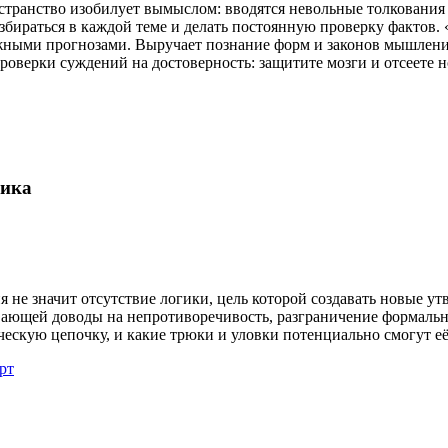
ранство изобилует вымыслом: вводятся невольные толкования 
збираться в каждой теме и делать постоянную проверку фактов
ными прогнозами. Выручает познание форм и законов мышления. 
роверки суждений на достоверность: защитите мозги и отсеете 
гика
 не значит отсутствие логики, цель которой создавать новые у
ающей доводы на непротиворечивость, разграничение формально
ескую цепочку, и какие трюки и уловки потенциально смогут её
рт