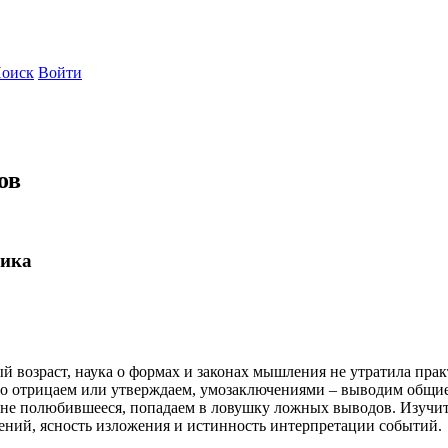
оиск
Войти
ов
гика
й возраст, наука о формах и законах мышления не утратила пра
о отрицаем или утверждаем, умозаключениями – выводим общие 
м не полюбившееся, попадаем в ловушку ложных выводов. Изучит
ений, ясность изложения и истинность интерпретации событий.