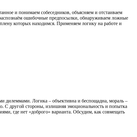
танное и понимаем собеседников, объясняем и отстаиваем
– распознаём ошибочные предпосылки, обнаруживаем ложные
плену которых находимся. Применяем логику на работе и
ми дилеммами. Логика – объективна и беспощадна, мораль –
но. С другой стороны, излишняя эмоциональность и попытка
ями, где нет «доброго» варианта. Обсудим, как совмещать