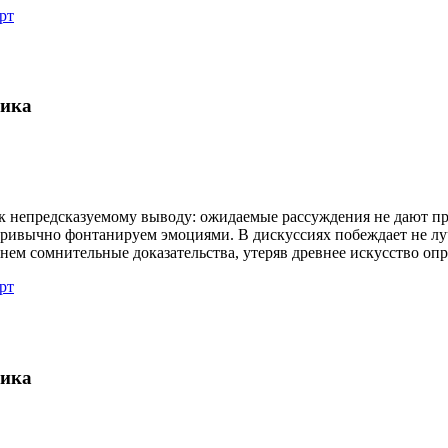
рт
гика
к непредсказуемому выводу: ожидаемые рассуждения не дают про
привычно фонтанируем эмоциями. В дискуссиях побеждает не лу
янем сомнительные доказательства, утеряв древнее искусство оп
рт
гика