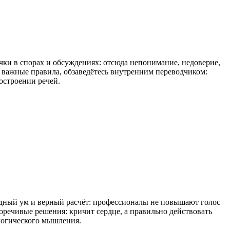
очки в спорах и обсуждениях: отсюда непонимание, недоверие,
в важные правила, обзаведётесь внутренним переводчиком:
остроении речей.
одный ум и верный расчёт: профессионалы не повышают голос
ечивые решения: кричит сердце, а правильно действовать
логического мышления.