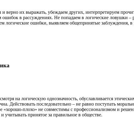
 и верно их выражать, убеждаем других, интерпретируем прочи
ем ошибок в рассуждениях. Не попадаем в логические ловушки 
ем логические ошибки, выявляем общепринятые заблуждения, в 
гика
смотря на логическую однозначность, обуславливается этически
ечна. Действовать последовательно – не равно поступать мораль
ре «хорошо-плохо» не совместимы с профессионализмом и решени
и учитывать принятое за правильное в обществе.