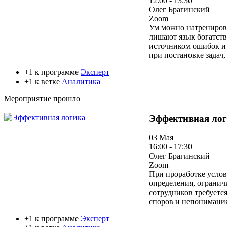
12:00 - 13:30
Олег Брагинский
Zoom
Ум можно натренирова
лишают язык богатств
источником ошибок и 
при постановке задач
+1 к программе
Эксперт
+1 к ветке
Аналитика
Мероприятие прошло
Эффективная ло
03 Мая
16:00 - 17:30
Олег Брагинский
Zoom
При проработке услов
определения, огранич
сотрудников требуетс
споров и непонимания.
+1 к программе
Эксперт