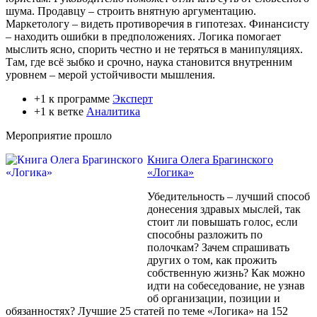
шума. Продавцу – строить внятную аргументацию.
Маркетологу – видеть противоречия в гипотезах. Финансисту
– находить ошибки в предположениях. Логика помогает
мыслить ясно, спорить честно и не теряться в манипуляциях.
Там, где всё зыбко и срочно, наука становится внутренним
уровнем – мерой устойчивости мышления.
+1 к программе
Эксперт
+1 к ветке
Аналитика
Мероприятие прошло
Книга Олега Брагинского
«Логика»
Убедительность – лучший способ
донесения здравых мыслей, так
стоит ли повышать голос, если
способны разложить по
полочкам? Зачем спрашивать
других о том, как прожить
собственную жизнь? Как можно
идти на собеседование, не узнав
об организации, позиции и
обязанностях? Лучшие 25 статей по теме «Логика» на 152