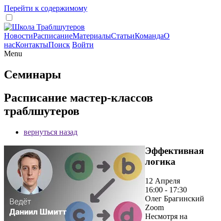
Перейти к содержимому
Новости
Расписание
Материалы
Статьи
Команда
О
нас
Контакты
Поиск
Войти
Menu
Семинары
Расписание мастер-классов
траблшутеров
вернуться назад
Эффективная
логика
12 Апреля
16:00 - 17:30
Олег Брагинский
Zoom
Несмотря на