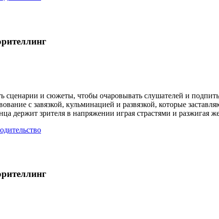
орителлинг
 сценарии и сюжеты, чтобы очаровывать слушателей и подпитыв
ование с завязкой, кульминацией и развязкой, которые заставляю
ца держит зрителя в напряжении играя страстями и разжигая ж
одительство
орителлинг