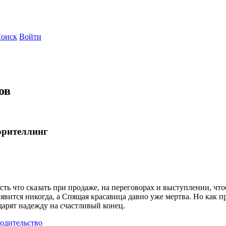
оиск
Войти
ов
орителлинг
сть что сказать при продаже, на переговорах и выступлении, что
явится никогда, а Спящая красавица давно уже мертва. Но как п
дарят надежду на счастливый конец.
одительство