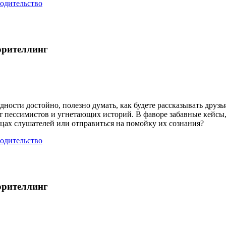
одительство
орителлинг
дности достойно, полезно думать, как будете рассказывать друз
от пессимистов и угнетающих историй. В фаворе забавные кейсы
рдцах слушателей или отправиться на помойку их сознания?
одительство
орителлинг