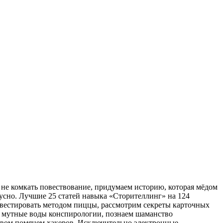
и не комкать повествование, придумаем историю, которая мёдом
усно. Лучшие 25 статей навыка «Сторителлинг» на 124
инвестировать методом пиццы, рассмотрим секреты карточных
 в мутные воды конспирологии, познаем шаманство
овом помянем хакеров. Исключительно электронные