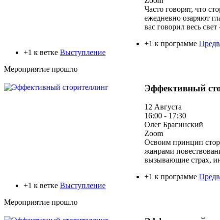
Zoom
Часто говорят, что с
ежедневно озаряют гл
вас говорил весь свет
+1 к программе
Предв
+1 к ветке
Выступление
Мероприятие прошло
Эффективный ст
12 Августа
16:00 - 17:30
Олег Брагинский
Zoom
Освоим принцип стори
жанрами повествовани
вызывающие страх, ин
+1 к программе
Предв
+1 к ветке
Выступление
Мероприятие прошло