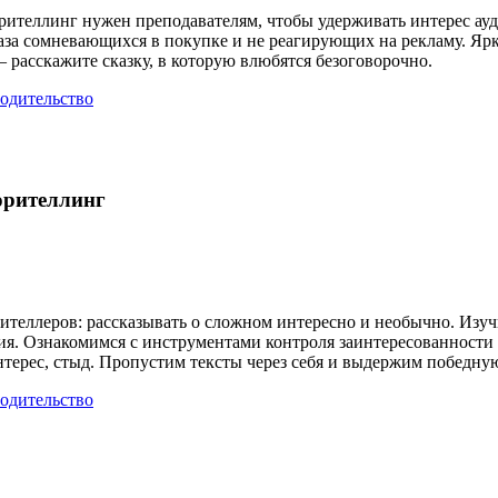
торителлинг нужен преподавателям, чтобы удерживать интерес ау
аза сомневающихся в покупке и не реагирующих на рекламу. Ярка
 – расскажите сказку, в которую влюбятся безоговорочно.
одительство
орителлинг
теллеров: рассказывать о сложном интересно и необычно. Изу
я. Ознакомимся с инструментами контроля заинтересованности 
терес, стыд. Пропустим тексты через себя и выдержим победную
одительство