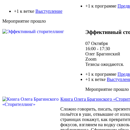
+1 к программе
Предв
+1 к ветке
Выступление
Мероприятие прошло
Эффективный ст
07 Октября
16:00 - 17:30
Олег Брагинский
Zoom
Тезисы ожидаются.
+1 к программе
Предв
+1 к ветке
Выступлен
Мероприятие прошло
Книга Олега Брагинского «Стори
Сложно говорить, писать, презент
польётся в уши, отвыкшие от изл
страницах покажут, как превратит
фокусов, взглянем на водку сквоз
траблшутинга. Сформируем образ 