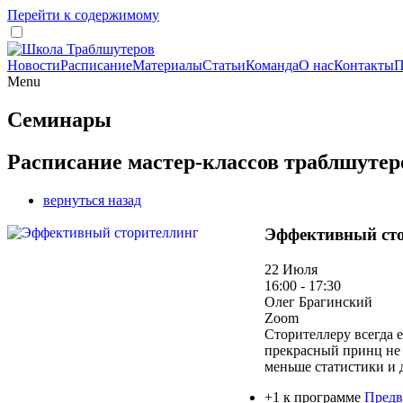
Перейти к содержимому
Новости
Расписание
Материалы
Статьи
Команда
О нас
Контакты
П
Menu
Семинары
Расписание мастер-классов траблшутер
вернуться назад
Эффективный ст
22 Июля
16:00 - 17:30
Олег Брагинский
Zoom
Сторителлеру всегда е
прекрасный принц не 
меньше статистики и 
+1 к программе
Предв