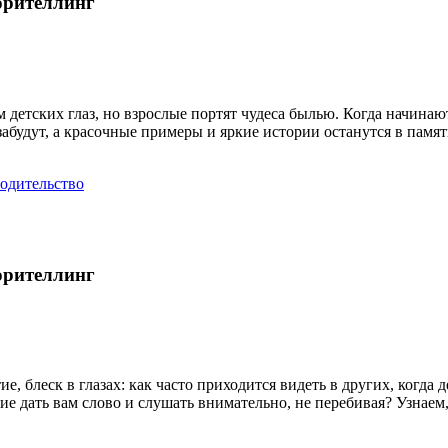
орителлинг
м детских глаз, но взрослые портят чудеса былью. Когда начина
забудут, а красочные примеры и яркие истории останутся в памят
одительство
орителлинг
е, блеск в глазах: как часто приходится видеть в других, когд
е дать вам слово и слушать внимательно, не перебивая? Узнаем,