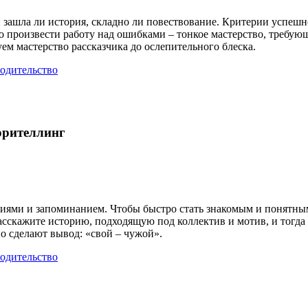
: зашла ли история, складно ли повествование. Критерии успеш
о произвести работу над ошибками – тонкое мастерство, требующ
ем мастерство рассказчика до ослепительного блеска.
одительство
орителлинг
иями и запоминанием. Чтобы быстро стать знакомым и понятны
асскажите историю, подходящую под коллектив и мотив, и тогд
о сделают вывод: «свой – чужой».
одительство