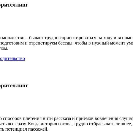
орителлинг
 множество – бывает трудно сориентироваться на ходу и вспомн
 подготовим и отрепетируем беседы, чтобы в нужный момент у
лом.
одительство
орителлинг
 способов плетения нити рассказа и приёмов вовлечения слушате
ть все сразу. Когда история готова, трудно отбрасывать лишнее
ть потенциал пассажей.