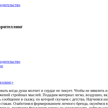
одительство
орителлинг
одительство
ие
теллинг»
овать когда душа молчит и сердце не ликует. Чтобы не мямлить 
ожений стройных мыслей. Подадим материал легко, воздушно, вк
ь сообщение в сказку, по которой скучаем с детства. Научимся 
ь стакан. Озаботимся формированием личного бренда, окунёмся
речью, построим фундамент успеха из аккуратности, добрым сл