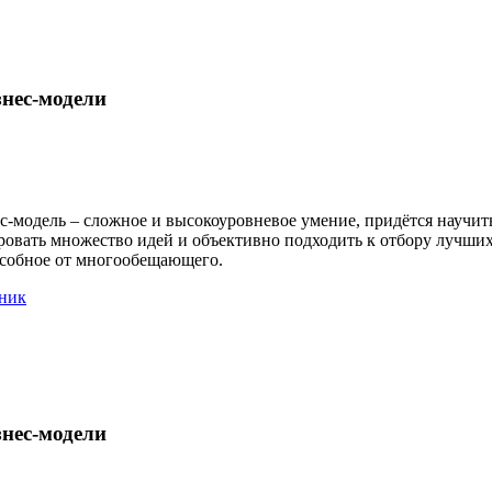
нес-модели
-модель – сложное и высокоуровневое умение, придётся научить
ировать множество идей и объективно подходить к отбору лучши
особное от многообещающего.
ник
нес-модели