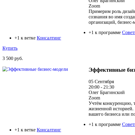
Олег Брагинский
Zoom
Примерим роль дизайн
сознания во имя созд
организаций, бизнес-м
+1 к программе
Совет
+1 к ветке
Консалтинг
Купить
3 500 руб.
Эффективные биз
05 Сентября
20:00 - 21:30
Олег Брагинский
Zoom
Учтём конкуренцию, т
жизненной историей.
вашего бизнеса или п
+1 к программе
Совет
+1 к ветке
Консалтинг