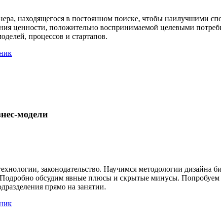
ера, находящегося в постоянном поиске, чтобы наилучшими спо
ания ценности, положительно воспринимаемой целевыми потреби
оделей, процессов и стартапов.
ник
нес-модели
ехнологии, законодательство. Научимся методологии дизайна б
 Подробно обсудим явные плюсы и скрытые минусы. Попробуем с
одразделения прямо на занятии.
ник