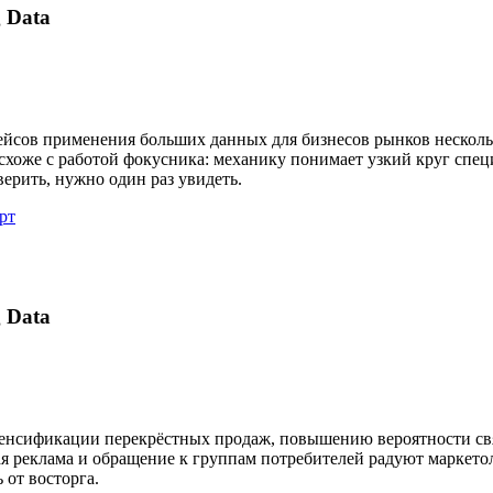
 Data
ейсов применения больших данных для бизнесов рынков несколь
схоже с работой фокусника: механику понимает узкий круг спец
верить, нужно один раз увидеть.
рт
 Data
енсификации перекрёстных продаж, повышению вероятности свя
я реклама и обращение к группам потребителей радуют маркетол
 от восторга.