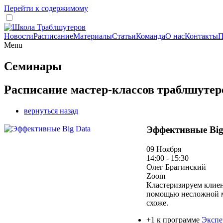
Перейти к содержимому
Новости
Расписание
Материалы
Статьи
Команда
О нас
Контакты
П
Menu
Семинары
Расписание мастер-классов траблшутер
вернуться назад
Эффективные Big
09 Ноября
14:00 - 15:30
Олег Брагинский
Zoom
Кластеризируем клиен
помощью несложной ма
схоже.
+1 к программе
Экспе