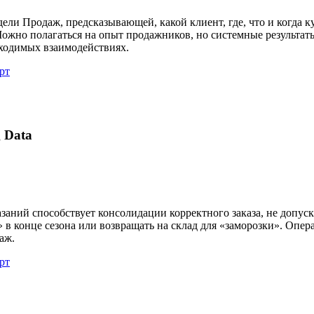
ели Продаж, предсказывающей, какой клиент, где, что и когда 
ожно полагаться на опыт продажников, но системные результа
ходимых взаимодействиях.
рт
 Data
заний способствует консолидации корректного заказа, не допу
» в конце сезона или возвращать на склад для «заморозки». Опе
аж.
рт