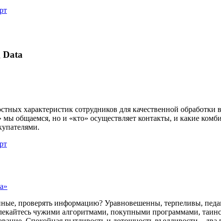
рт
 Data
стных характеристик сотрудников для качественной обработки 
к» мы общаемся, но и «кто» осуществляет контакты, и какие ком
купателями.
рт
a»
анные, проверять информацию? Уравновешенны, терпеливы, пед
лекайтесь чужими алгоритмами, покупными программами, таинс
вание. Спокойная пытливость и дотошность въедливости – два 