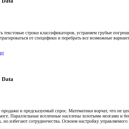
 Data
 текстовые строки классификаторов, устраняем грубые погреш
бстрагироваться от специфики и перебрать все возможные вариан
рт
 Data
 продажи и предсказуемый спрос. Математики ворчат, что не 
ьюге. Параллельные вселенные населены золотыми мозгами и б
, но избегают сотрудничества. Освоим настройку управляемого 