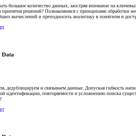
ать большое количество данных, заостряя внимание на ключевы
ты принятия решений? Познакомимся с принципами обработки н
йших вычислений и преподносить аналитику в понятном и дост
рт
 Data
м, дедублицируем и связываем данные. Допуская гибкость напи
ой идентификации, повторяемости и усложнению поиска сущест
?
рт