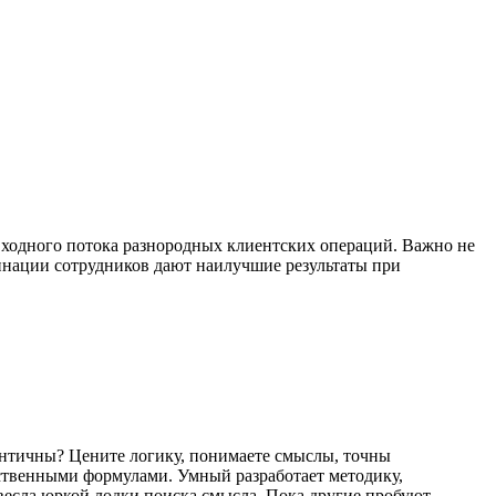
входного потока разнородных клиентских операций. Важно не
бинации сотрудников дают наилучшие результаты при
античны? Цените логику, понимаете смыслы, точны
твенными формулами. Умный разработает методику,
весла юркой лодки поиска смысла. Пока другие пробуют,