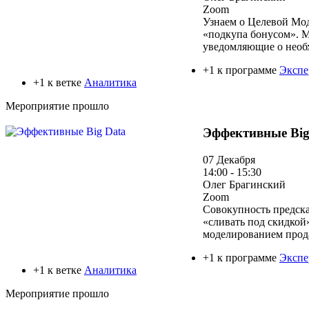
Zoom
Узнаем о Целевой Мод
«подкупа бонусом». М
уведомляющие о необ
+1 к программе
Экспе
+1 к ветке
Аналитика
Мероприятие прошло
Эффективные Big
07 Декабря
14:00 - 15:30
Олег Брагинский
Zoom
Совокупность предска
«сливать под скидкой
моделированием прод
+1 к программе
Экспе
+1 к ветке
Аналитика
Мероприятие прошло