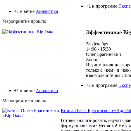
+1 к программе
Экспе
+1 к ветке
Аналитика
Мероприятие прошло
Эффективные Big
28 Декабря
14:00 - 15:30
Олег Брагинский
Zoom
Изучим влияние скоро
только с «кем» и «ка
взаимодействиях с по
+1 к программе
Экспе
+1 к ветке
Аналитика
Мероприятие прошло
Книга Олега Брагинского «Big Dat
Готовы анализировать, изучать д
формулировками? Неплохо! Не ув
предложит подход, сочинит обосно