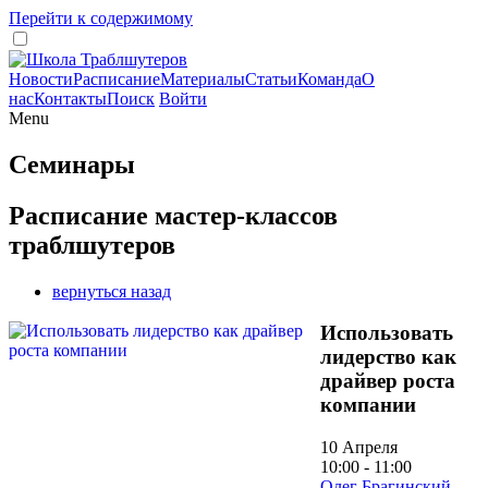
Перейти к содержимому
Новости
Расписание
Материалы
Статьи
Команда
О
нас
Контакты
Поиск
Войти
Menu
Семинары
Расписание мастер-классов
траблшутеров
вернуться назад
Использовать
лидерство как
драйвер роста
компании
10 Апреля
10:00 - 11:00
Олег Брагинский