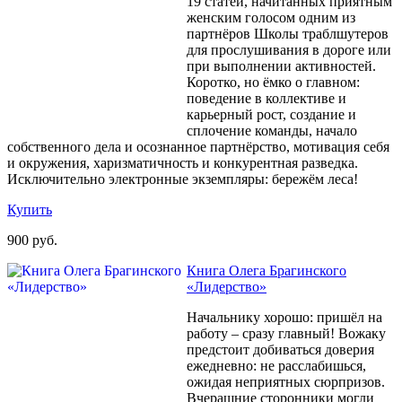
19 статей, начитанных приятным
женским голосом одним из
партнёров Школы траблшутеров
для прослушивания в дороге или
при выполнении активностей.
Коротко, но ёмко о главном:
поведение в коллективе и
карьерный рост, создание и
сплочение команды, начало
собственного дела и осознанное партнёрство, мотивация себя
и окружения, харизматичность и конкурентная разведка.
Исключительно электронные экземпляры: бережём леса!
Купить
900 руб.
Книга Олега Брагинского
«Лидерство»
Начальнику хорошо: пришёл на
работу – сразу главный! Вожаку
предстоит добиваться доверия
ежедневно: не расслабишься,
ожидая неприятных сюрпризов.
Вчерашние сторонники могли