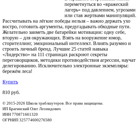
переметнуться во «вражеский
лагерь» под давлением, угрозами
или став жертвами манипуляций.
Рассчитывать на лёгкие победы нельзя – важно держать ухо
востро, готовить аргументы, предугадывать обходные пути.
Желательно заиметь две батарейки мотивации: одну себе,
вторую – для окружающих. Взять на вооружение юмор,
сторителлинг, эмоциональный интеллект. Влиять разумно и
строить личный бренд. Лучшие 25 статей навыка
«Лидерство» на 111 страницах раскроют секреты
переговорщиков, методики противодействия агрессии, научат
делегированию. Исключительно электронные экземпляры:
бережём леса!
Купить
810 руб.
© 2015-2026 Школа траблшутеров. Все права защищены.
ИП Брагинский Олег Леонидович
ИНН 770871661320
ОГРНИП 325774600276580