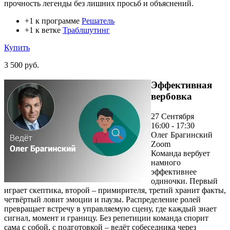
прочность легенды без лишних просьб и объяснений.
+1 к программе
Решатель
+1 к ветке
Траблшутинг
Купить
3 500 руб.
Эффективная
вербовка
27 Сентября
16:00 - 17:30
Олег Брагинский
Zoom
Команда вербует
намного
эффективнее
одиночки. Первый
играет скептика, второй – примирителя, третий хранит факты,
четвёртый ловит эмоции и паузы. Распределение ролей
превращает встречу в управляемую сцену, где каждый знает
сигнал, момент и границу. Без репетиции команда спорит
сама с собой, с подготовкой – ведёт собеседника через