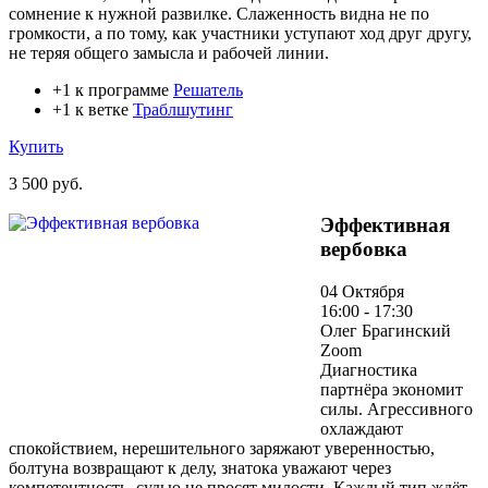
сомнение к нужной развилке. Слаженность видна не по
громкости, а по тому, как участники уступают ход друг другу,
не теряя общего замысла и рабочей линии.
+1 к программе
Решатель
+1 к ветке
Траблшутинг
Купить
3 500 руб.
Эффективная
вербовка
04 Октября
16:00 - 17:30
Олег Брагинский
Zoom
Диагностика
партнёра экономит
силы. Агрессивного
охлаждают
спокойствием, нерешительного заряжают уверенностью,
болтуна возвращают к делу, знатока уважают через
компетентность, судью не просят милости. Каждый тип ждёт