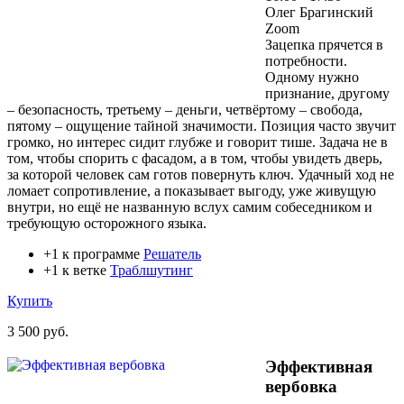
Олег Брагинский
Zoom
Зацепка прячется в
потребности.
Одному нужно
признание, другому
– безопасность, третьему – деньги, четвёртому – свобода,
пятому – ощущение тайной значимости. Позиция часто звучит
громко, но интерес сидит глубже и говорит тише. Задача не в
том, чтобы спорить с фасадом, а в том, чтобы увидеть дверь,
за которой человек сам готов повернуть ключ. Удачный ход не
ломает сопротивление, а показывает выгоду, уже живущую
внутри, но ещё не названную вслух самим собеседником и
требующую осторожного языка.
+1 к программе
Решатель
+1 к ветке
Траблшутинг
Купить
3 500 руб.
Эффективная
вербовка