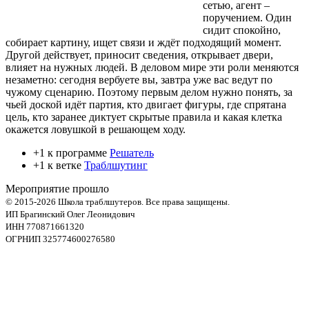
сетью, агент –
поручением. Один
сидит спокойно,
собирает картину, ищет связи и ждёт подходящий момент.
Другой действует, приносит сведения, открывает двери,
влияет на нужных людей. В деловом мире эти роли меняются
незаметно: сегодня вербуете вы, завтра уже вас ведут по
чужому сценарию. Поэтому первым делом нужно понять, за
чьей доской идёт партия, кто двигает фигуры, где спрятана
цель, кто заранее диктует скрытые правила и какая клетка
окажется ловушкой в решающем ходу.
+1 к программе
Решатель
+1 к ветке
Траблшутинг
Мероприятие прошло
© 2015-2026 Школа траблшутеров. Все права защищены.
ИП Брагинский Олег Леонидович
ИНН 770871661320
ОГРНИП 325774600276580