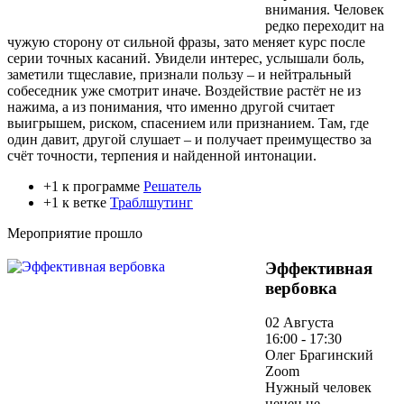
внимания. Человек
редко переходит на
чужую сторону от сильной фразы, зато меняет курс после
серии точных касаний. Увидели интерес, услышали боль,
заметили тщеславие, признали пользу – и нейтральный
собеседник уже смотрит иначе. Воздействие растёт не из
нажима, а из понимания, что именно другой считает
выигрышем, риском, спасением или признанием. Там, где
один давит, другой слушает – и получает преимущество за
счёт точности, терпения и найденной интонации.
+1 к программе
Решатель
+1 к ветке
Траблшутинг
Мероприятие прошло
Эффективная
вербовка
02 Августа
16:00 - 17:30
Олег Брагинский
Zoom
Нужный человек
ценен не