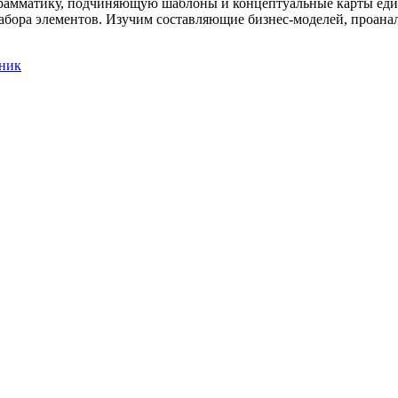
амматику, подчиняющую шаблоны и концептуальные карты едино
абора элементов. Изучим составляющие бизнес-моделей, проан
ник