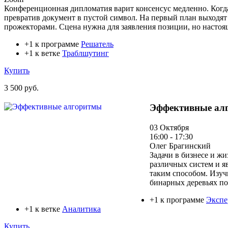
Конференционная дипломатия варит консенсус медленно. Когда 
превратив документ в пустой символ. На первый план выходят
прожекторами. Сцена нужна для заявления позиции, но настоящ
+1 к программе
Решатель
+1 к ветке
Траблшутинг
Купить
3 500 руб.
Эффективные ал
03 Октября
16:00 - 17:30
Олег Брагинский
Задачи в бизнесе и ж
различных систем и я
таким способом. Изуч
бинарных деревьях по
+1 к программе
Экспе
+1 к ветке
Аналитика
Купить