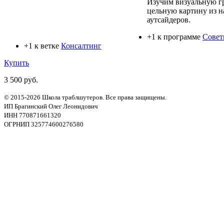
Изучим визуальную гр
цельную картину из н
аутсайдеров.
+1 к программе
Совет
+1 к ветке
Консалтинг
Купить
3 500 руб.
© 2015-2026 Школа траблшутеров. Все права защищены.
ИП Брагинский Олег Леонидович
ИНН 770871661320
ОГРНИП 325774600276580