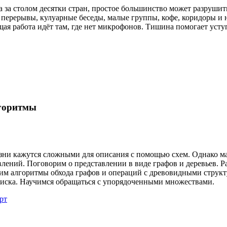
за столом десятки стран, простое большинство может разрушить 
 перерывы, кулуарные беседы, малые группы, кофе, коридоры и
ая работа идёт там, где нет микрофонов. Тишина помогает усту
горитмы
изни кажутся сложными для описания с помощью схем. Однако м
влений. Поговорим о представлении в виде графов и деревьев. 
им алгоритмы обхода графов и операций с древовидными структур
иска. Научимся обращаться с упорядоченными множествами.
рт