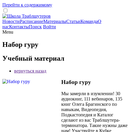
Перейти к содержимому
Новости
Расписание
Материалы
Статьи
Команда
О
нас
Контакты
Поиск
Войти
Menu
Набор гуру
Учебный материал
вернуться назад
Набор гуру
Мы замерли в изумлении! 30
аудиокниг, 111 вебинаров, 135
книг Олега Брагинского по
навыкам, Видеопедия,
Подкастопедия и Каталог
сделают из вас Траблшутера-
терминатора. Такие нужны даже
нам! Участвуйте в Кубке