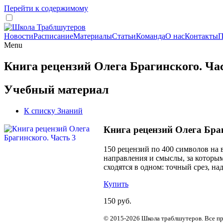
Перейти к содержимому
Новости
Расписание
Материалы
Статьи
Команда
О нас
Контакты
П
Menu
Книга рецензий Олега Брагинского. Ча
Учебный материал
К списку Знаний
Книга рецензий Олега Браг
150 рецензий по 400 символов на в
направления и смыслы, за которым
сходятся в одном: точный срез, н
Купить
150 руб.
© 2015-2026 Школа траблшутеров. Все п