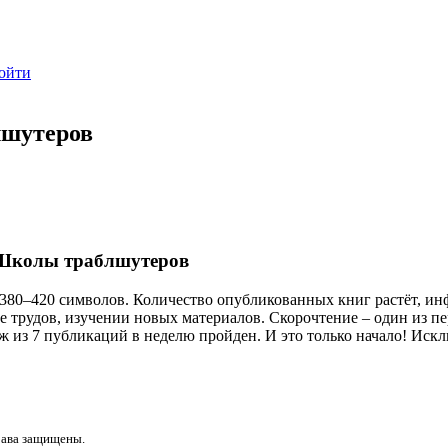
ойти
лшутеров
 Школы траблшутеров
380–420 символов. Количество опубликованных книг растёт, ин
е трудов, изучении новых материалов. Скорочтение – один из п
 из 7 публикаций в неделю пройден. И это только начало! Иск
рава защищены.