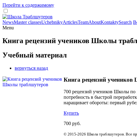
Перейти к содержимому
News
Master classes
Uchebniky
Articles
Team
About
Kontakty
Search
В
Menu
Книга рецензий учеников Школы траб
Учебный материал
вернуться назад
Книга рецензий учеников
700 рецензий учеников Школы по 
потребность в быстрой переработк
наращивает обороты: первый рубеж
Купить
700 руб.
© 2015-2026 Школа траблшутеров. Все п